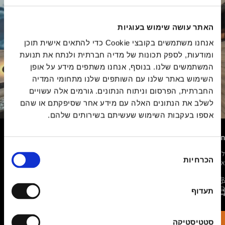
האתר עושה שימוש בעוגיות
אנחנו משתמשים בקובצי Cookie כדי להתאים אישית תוכן
ומודעות, לספק תכונות של מדיה חברתית ולנתח את תנועת
המשתמשים שלנו. בנוסף, אנחנו משתפים מידע על אופן
השימוש באתר שלנו עם השותפים שלנו מתחומי המדיה
החברתית, הפרסום וניתוח הנתונים. גורמים אלה עשויים
לשלב את הנתונים האלה עם מידע אחר שסיפקתם או שהם
אספו בעקבות השימוש שעשיתם בשירותים שלהם.
חדר זוגי STAR
בחירת
לאחר יום חווייתי ברחבי לימסול התרווחו בנחת בחדר זוגי נעים וממוזג שיכול להכיל עד 2
הכרחיות
הסכמה
אורחים.
2 אורחים מקסימום
WIFI חופשי
תעדוף
מיטה זוגית או שתי מיטות נפרדות
18 - 22 מ"ר
הזמינו עכשיו
קראו עוד
סטטיסטיקה