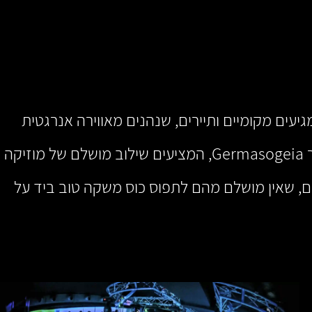
 אליהם מגיעים מקומיים ותיירים, שנהנים מאווירה אנרגטית
ומהופעות מוזיקה חיות סוחפות. לחוויה יוקרתית יותר, צאו לבילוי במועדוני הלילה האופנתיים וברי החוף באזור Germasogeia, המציעים שילוב מושלם של מוזיקה
הים, שאין מושלם מהם לתפוס כוס משקה טוב ביד על