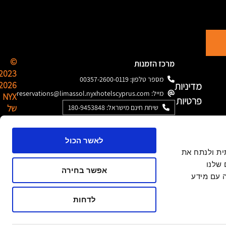
©
מרכז הזמנות
מספר טלפון:
00357-2600-0119
2026
מדיניות
מייל:
reservations@limassol.nyxhotelscyprus.com
NYX
פרטיות
של
שיחת חינם מישראל:
180-9453848
רשת
תנאי
מלונו
לאשר הכול
פתאל
שימוש
 חברתית ולנתח את
שלנו
אפשר בחירה
הזמינו
 עם מידע
חדרי
לדחות
ישיבות
אונליין