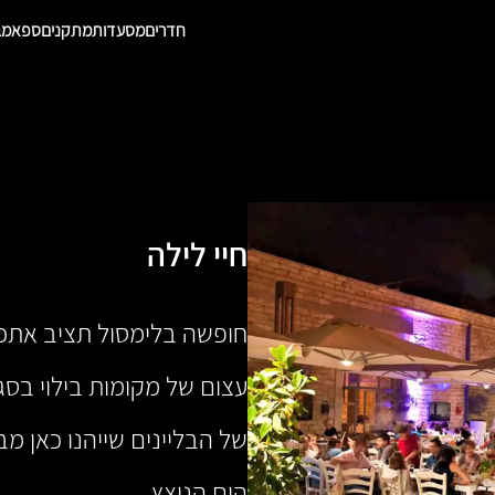
חדרים
מסעדות
מתקנים
ספא
מב
חיי לילה
חופשה בלימסול תציב אתכם
עצום של מקומות בילוי בסג
של הבליינים שייהנו כאן מ
הים הנוצץ.