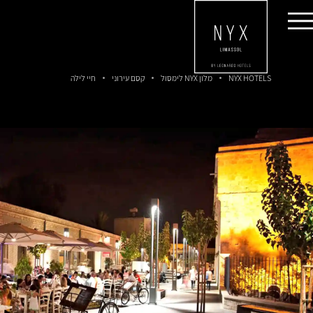
חיי לילה
NYX HOTELS
מלון NYX לימסול
קסם עירוני