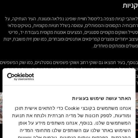
קניות
לאוהבי קניות מצפה בלימסול חוויית שופינג נפלאה ומגוונת. העיר העתיקה, על
רחובותיה הקסומים והמפותלים, עמוסה בשלל חנויות מקומיות, בוטיקים מלאי
סטייל ושווקים מקומיים ססגוניים, המציעים אומנות מקומית בעבודת יד, פריטי
עיצוב ייחודיים ומוצרים קפריסאים אותנטיים ומובחרים, כמו שמן זית משובח, יינות
מעולים וממתקים מיוחדים.
בנוסף, בעיר תמצאו גם שווקי רחוב ושווקי פשפשים נוסטלגיים, כמו שוק הפשפשים
של לימסול העמוס באוצרות וינטג', עתיקות יפהפיות ופריטים יד שנייה מקוריים.
בעיר גם פועלים מרכזי קניות מודרניים, כמו MyMall Limassol, שם תמצאו מגוון
רחב של מותגים בינלאומיים, בוטיקי אופנה נוצצים וחנויות מיוחדות.
האתר עושה שימוש בעוגיות
אנחנו משתמשים בקובצי Cookie כדי להתאים אישית תוכן
ומודעות, לספק תכונות של מדיה חברתית ולנתח את תנועת
המשתמשים שלנו. בנוסף, אנחנו משתפים מידע על אופן
השימוש באתר שלנו עם השותפים שלנו מתחומי המדיה
החברתית, הפרסום וניתוח הנתונים. גורמים אלה עשויים