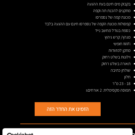
בקבוק מים חינם בעת ההגעה
מתקנים להכנת תה וקפה
מכונת קפה של נספרסו
קפסולות מכונת הקפה של נספרסו חינם עם ההגעה בלבד
כספת בגודל מחשב נייד
מגהץ/ קרש גיהוץ
WiFi חופשי
מתקן למזוודות
וילונות בשלט רחוק
תאורה בשלט רחוק
שולחן כתיבה
חלון
18 - 23 מ"ר
תפוסה מקסימלית: 2 אורחיםs
הזמינו את החדר הזה
הצג חדרים נוספים