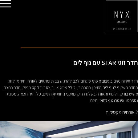
חדרים
מסעדות
מתקנים
ספא
מבצעים מיוחדים
ביקורות
קסם עירוני
פגישות
עכשיו
חדר זוגי STAR עם נוף לים
חדר אירוח נעים בעיצוב מופתי שיגרום לכם להרגיש בבית ומתאים לאורח יחיד או לזוג.
החדר משקיף לנוף לים התיכון המרהיב, וכולל מיזוג אוויר, מזרן דלוקס מפנק, חדר רחצה
משיש בוהק, וילונות ותאורה בשלט רחוק, מתקני נוחות יוקרתיים, טלוויזיה חכמה, מכונת
נספרסו ואינטרנט אלחוטי חינם.
2 אורחים מקסימום