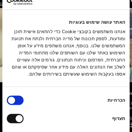
ראו את כל החדרים
האתר עושה שימוש בעוגיות
אנחנו משתמשים בקובצי Cookie כדי להתאים אישית תוכן
ומודעות, לספק תכונות של מדיה חברתית ולנתח את תנועת
המשתמשים שלנו. בנוסף, אנחנו משתפים מידע על אופן
השימוש באתר שלנו עם השותפים שלנו מתחומי המדיה
החברתית, הפרסום וניתוח הנתונים. גורמים אלה עשויים
לשלב את הנתונים האלה עם מידע אחר שסיפקתם או שהם
אספו בעקבות השימוש שעשיתם בשירותים שלהם.
חדר יחיד STAR
בחירת
הכרחיות
הסכמה
בלו בנעימים בחדר יחיד, נוח וממוזג המעוצב למופת וכולל מיטה מפנקת במיוחד ומזרון
יוקרתי שיספק לכם תחושה של בית ושינה שלווה וטובה.
תעדוף
1 אורחים מקסימום
WIFI חופשי
מיטת יחיד
17 - 19 מ"ר